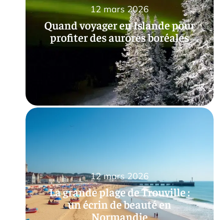
12 mars 2026
Quand voyager en Islande pour
profiter des aurores boréales
12 mars 2026
La grande plage de Trouville :
un écrin de beauté en
Normandie