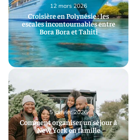
12 mars 2026
Croisière en Polynésie : les
escales incontournables entre
Bora Bora et Tahiti
5 janvier 2026
Comment organiser un séjour à
New York en famille