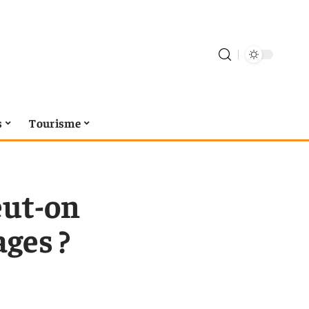
s
Tourisme
eut-on
ages ?