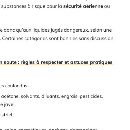
s substances à risque pour la
sécurité aérienne
ou
sse donc qu’aux liquides jugés dangereux, selon une
. Certaines catégories sont bannies sans discussion
n soute : règles à respecter et astuces pratiques
ges confondus.
acétone, solvants, diluants, engrais, pesticides,
e javel.
striel.
es, soins, cosmétiques, parfums, shampoings –