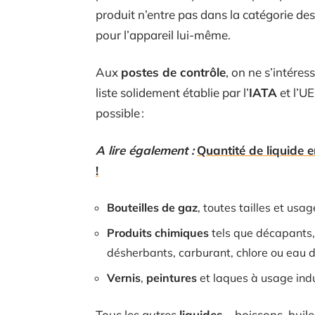
produit n’entre pas dans la catégorie de
pour l’appareil lui-même.
Aux
postes de contrôle
, on ne s’intére
liste solidement établie par l’
IATA
et l’UE
possible :
A lire également :
Quantité de liquide e
!
Bouteilles de gaz
, toutes tailles et usa
Produits chimiques
tels que décapants, 
désherbants, carburant, chlore ou eau d
Vernis
,
peintures
et laques à usage indu
Tous les autres
liquides
– boissons, huil