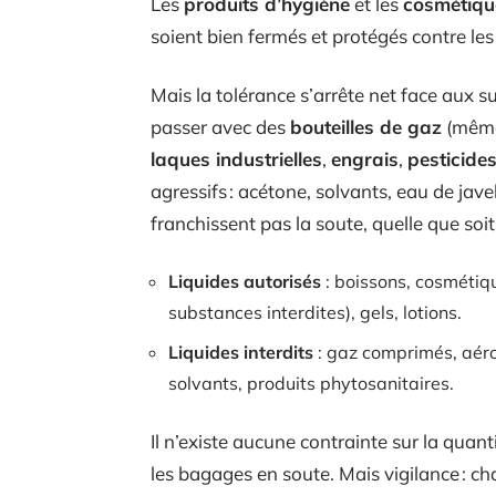
Les
produits d’hygiène
et les
cosmétiqu
soient bien fermés et protégés contre les 
Mais la tolérance s’arrête net face aux 
passer avec des
bouteilles de gaz
(même
laques industrielles
,
engrais
,
pesticide
agressifs : acétone, solvants, eau de jave
franchissent pas la soute, quelle que soit
Liquides autorisés
: boissons, cosmétiq
substances interdites), gels, lotions.
Liquides interdits
: gaz comprimés, aéros
solvants, produits phytosanitaires.
Il n’existe aucune contrainte sur la quant
les bagages en soute. Mais vigilance : c