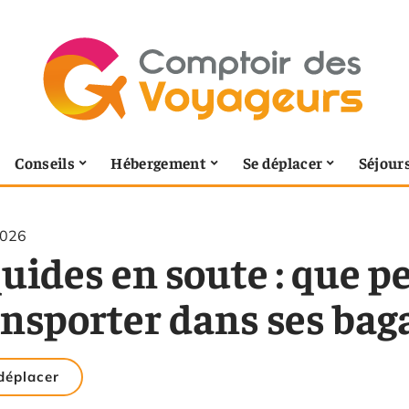
Conseils
Hébergement
Se déplacer
Séjour
2026
uides en soute : que p
ansporter dans ses bag
déplacer