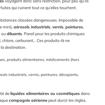
es
voyagent donc sans restriction, pour peu qu’ils
fuites qui ruinent tout ce qu’elles touchent.
substances classées dangereuses. Impossible de
 mini),
aérosols industriels
,
vernis
,
peintures
,
s
ou
diluants
. Pareil pour les produits chimiques
l, chlore, carburant… Ces produits-là ne
 la destination.
ues, produits alimentaires, médicaments (hors
ols industriels, vernis, peintures, décapants,
ité de
liquides alimentaires ou cosmétiques
dans
haque
compagnie aérienne
peut durcir les règles,