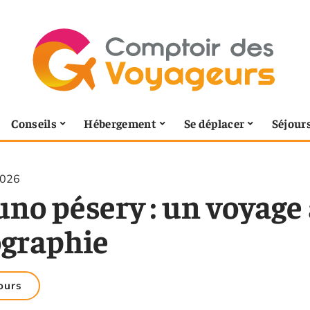
Conseils
Hébergement
Se déplacer
Séjour
2026
no pésery : un voyage 
ographie
ours