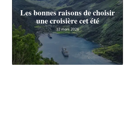
Les bonnes raisons de choisir
une croisière cet été
12 mars 2026
Contact
Mentions Légales
Sitemap
© 2025 | comptoir-des-voyageurs.fr