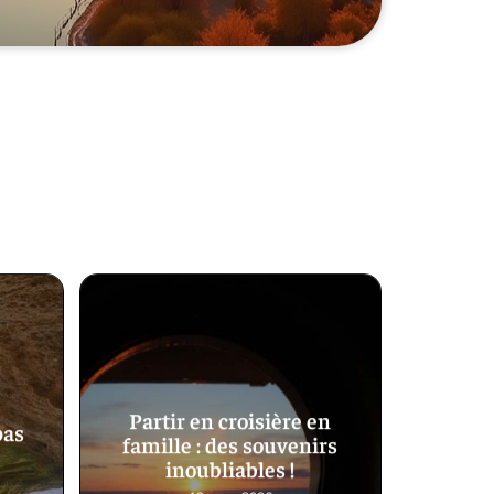
Partir en croisière en
pas
famille : des souvenirs
inoubliables !