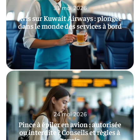
31 mai 2026
Avis sur Kuwait Airways : plongée
dans le monde des services à bord
24 mai 2026
Pince à épiler en avion : autorisée
ou interdite ? Conseils et règles à
savoir