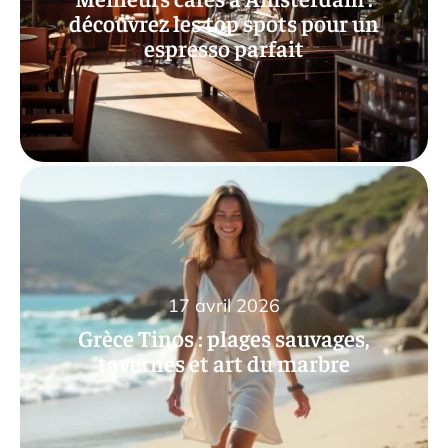
découvrez les top spots pour un
espresso parfait
17 avril 2026
Grèce Tinos : plages sauvages,
tavernes et art du marbre