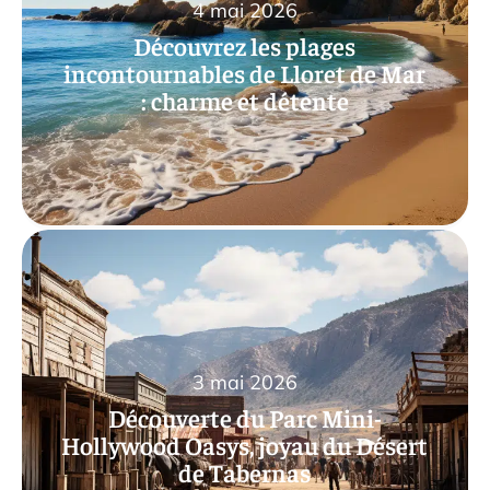
4 mai 2026
Découvrez les plages
incontournables de Lloret de Mar
: charme et détente
3 mai 2026
Découverte du Parc Mini-
Hollywood Oasys, joyau du Désert
de Tabernas