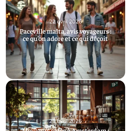
22 avril 2026
Paceville malta, avis voyageurs :
ce qu’on adore et ce qui déçoit
21 avril 2026
Meilleurs cafés à Amsterdam :