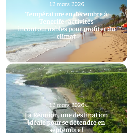
12 mars 2026
Température en décembre à
Tenerife : activités
incontournables pour profiter du
climat
12 mars 2026
La Réunion, une destination
idéale pour se détendre en
septembre !