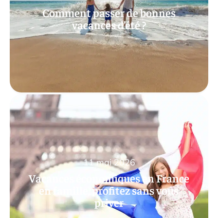
Comment passer de bonnes
vacances d’été ?
11 mai 2026
Vacances économiques en France
en famille, profitez sans vous
priver