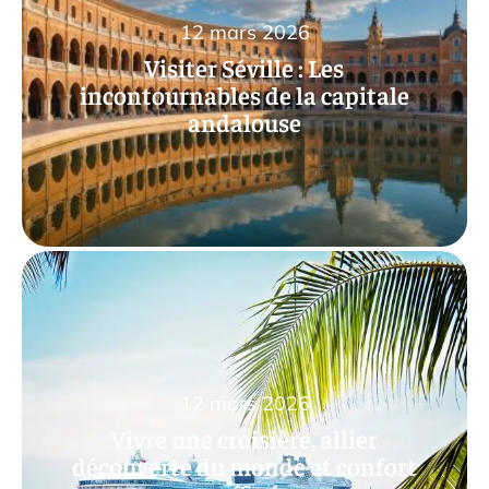
12 mars 2026
Visiter Séville : Les
incontournables de la capitale
andalouse
12 mars 2026
Vivre une croisière, allier
découverte du monde et confort