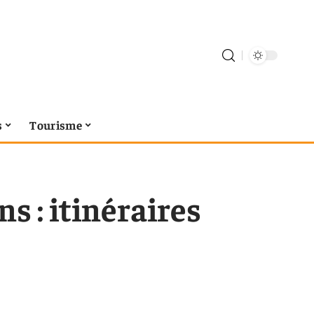
s
Tourisme
s : itinéraires