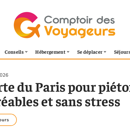
Conseils
Hébergement
Se déplacer
Séjour
2026
te du Paris pour piéton
éables et sans stress
ours