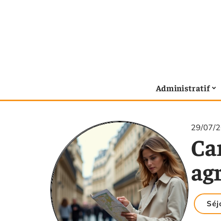
Administratif
29/07/
Car
agr
Séj