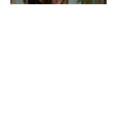
Lombok Kuta en solo : astuces
sécurité, rencontres et
hébergements adaptés
3 juillet 2026
Contact
Mentions Légales
Sitemap
© 2025 | comptoir-des-voyageurs.fr