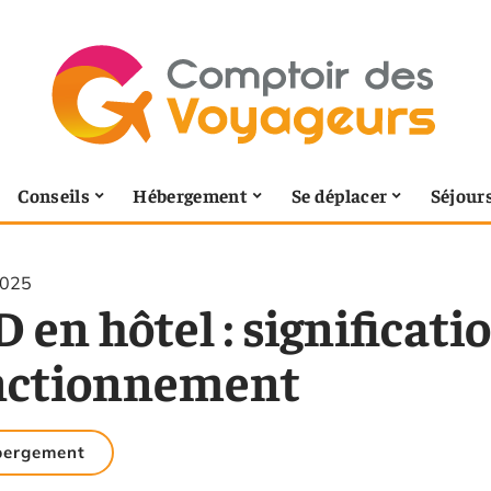
Conseils
Hébergement
Se déplacer
Séjour
2025
 en hôtel : significati
nctionnement
bergement