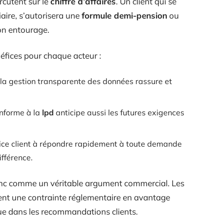
ercutent sur le
chiffre d’affaires
. Un client qui se
aire, s’autorisera une
formule demi-pension
ou
on entourage.
éfices pour chaque acteur :
 : la gestion transparente des données rassure et
onforme à la
lpd
anticipe aussi les futures exigences
rvice client à répondre rapidement à toute demande
ifférence.
nc comme un véritable argument commercial. Les
ment une contrainte réglementaire en avantage
sque dans les recommandations clients.