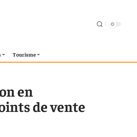
s
Tourisme
son en
oints de vente