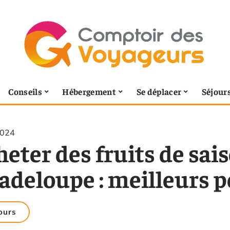
Conseils
Hébergement
Se déplacer
Séjour
2024
eter des fruits de sai
adeloupe : meilleurs p
ours