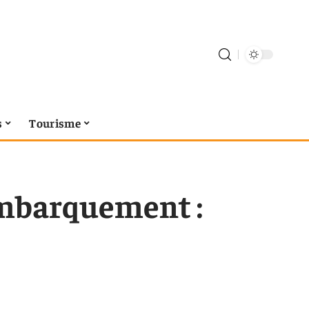
s
Tourisme
embarquement :