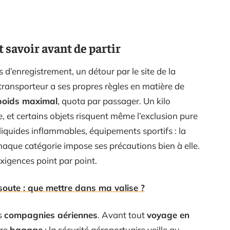
t savoir avant de partir
s d’enregistrement, un détour par le site de la
ransporteur a ses propres règles en matière de
poids maximal
, quota par passager. Un kilo
e, et certains objets risquent même l’exclusion pure
 liquides inflammables, équipements sportifs : la
haque catégorie impose ses précautions bien à elle.
xigences point par point.
soute : que mettre dans ma valise ?
es
compagnies aériennes
. Avant tout
voyage en
tre
bagage
: la sécurité aéroportuaire veille au