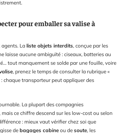
gistrement.
pecter pour emballer sa valise à
x agents. La
liste objets interdits
, conçue par les
 ne laisse aucune ambiguïté : ciseaux, batteries au
ité… tout manquement se solde par une fouille, voire
valise
, prenez le temps de consulter la rubrique «
e : chaque transporteur peut appliquer des
ournable. La plupart des compagnies
, mais ce chiffre descend sur les low-cost ou selon
ifférence : mieux vaut vérifier chez soi que
agisse de
bagages cabine
ou de
soute
, les