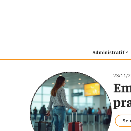
Administratif
23/11/
Emb
pr
Se 