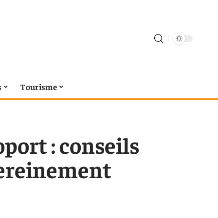
s
Tourisme
oport : conseils
sereinement