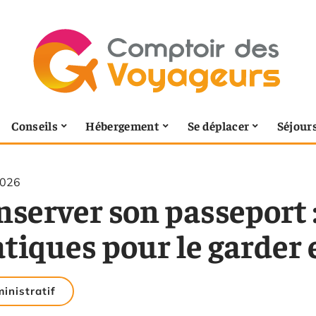
Conseils
Hébergement
Se déplacer
Séjour
2026
server son passeport :
tiques pour le garder 
inistratif