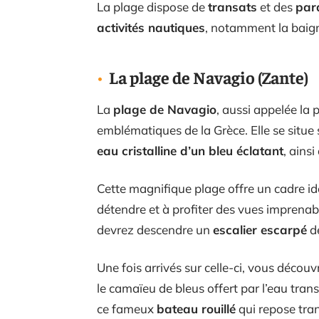
La plage dispose de
transats
et des
par
activités nautiques
, notamment la baig
La plage de Navagio (Zante)
La
plage de Navagio
, aussi appelée la 
emblématiques de la Grèce. Elle se situe s
eau cristalline d’un bleu éclatant
, ains
Cette magnifique plage offre un cadre id
détendre et à profiter des vues imprenabl
devrez descendre un
escalier escarpé
de
Une fois arrivés sur celle-ci, vous décou
le camaïeu de bleus offert par l’eau tra
ce fameux
bateau rouillé
qui repose tran